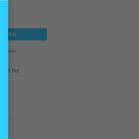
spensión BMW Serie 1 F20 F21 F22 cantidad
ARRITO
316791541
sión
20
,
f21
,
F22