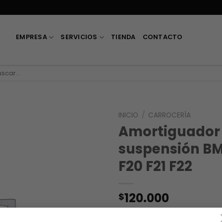
EMPRESA
SERVICIOS
TIENDA
CONTACTO
car
:
INICIO
/
CARROCERÍA
Amortiguador 
suspensión BM
F20 F21 F22
120.000
$
OEM 31316873721, 313168621