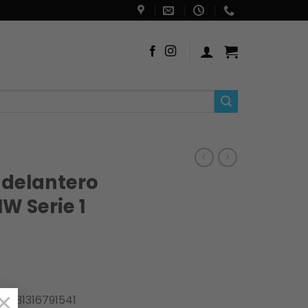
delantero
W Serie 1
×
71, 31316791541