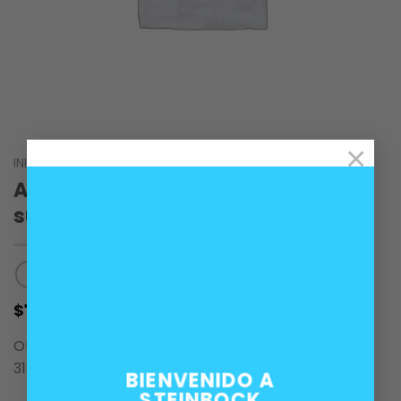
×
INICIO
/
CARROCERÍA
Amortiguador delantero derecho
suspensión BMW E81 E87
100.000
$
OEM 31316786018, 31316771554, 31316768916,
31316764472
BIENVENIDO A
STEINBOCK