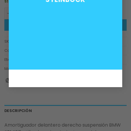
51 disponibles
Amortiguador delantero derecho suspensión BMW E81 E
AÑADIR AL CARRITO
SKU:
31316786018, 31316771554, 31316768916, 31316764472
Categorías:
Carrocería
,
Suspensión
Etiquetas:
amortiguador
,
BMW
Marca:
KAZOKU
DESCRIPCIÓN
Amortiguador delantero derecho suspensión BMW