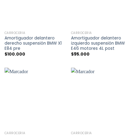
CARROCERÍA
CARROCERÍA
Amortiguador delantero
Amortiguador delantero
derecho suspensión BMW X1
izquierdo suspensión BMW
E84 pre
E46 motores 4L post
$
100.000
$
95.000
CARROCERÍA
CARROCERÍA