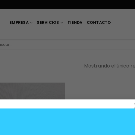
EMPRESA
SERVICIOS
TIENDA
CONTACTO
car
:
Mostrando el único r