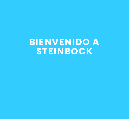
ERÍA
ierre centralizado BMW E36 y
BIENVENIDO A
STEINBOCK
0