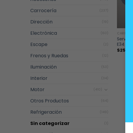
Carrocería
(237)
Dirección
(19)
+
Electrónica
(60)
CARROC
Servo c
Escape
E34
(2)
$
25.00
Frenos y Ruedas
(12)
Iluminación
(53)
Interior
(34)
Motor
(410)
Otros Productos
(64)
Refrigeración
(149)
Sin categorizar
(1)