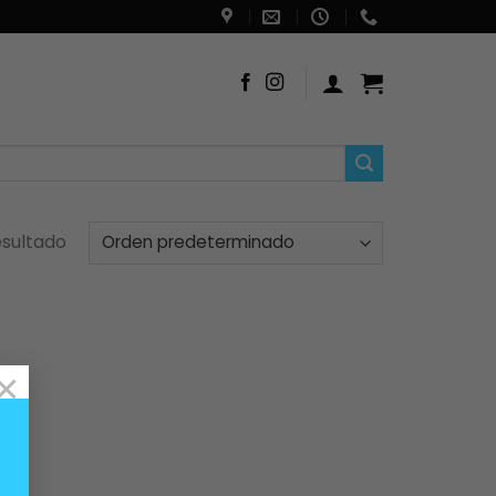
esultado
×