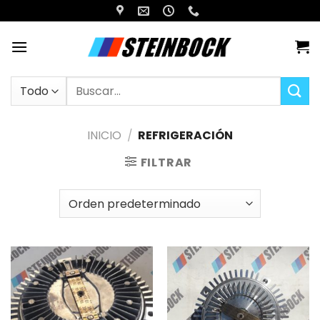
Saltar
al
contenido
Buscar
por:
INICIO
/
REFRIGERACIÓN
FILTRAR