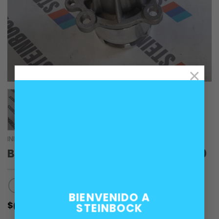
×
INICIO
/
MOTOR
Bomba de agua motores BMW M40
BIENVENIDO A
60.000
$
STEINBOCK