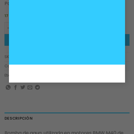
Para motores BMW 4 cilindros, M40.
17 disponibles
Bomba de agua motores BMW M40 cantidad
AÑADIR AL CARRITO
SKU:
11510007039
Categorías:
Motor
,
Refrigeración
Etiquetas:
Agua
,
bomba
,
bomba de agua
,
m40
DESCRIPCIÓN
Bomba de agua, utilizada en motores BMW M40 de