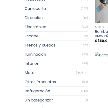
Carrocería
(237)
Dirección
(19)
+
Electrónica
(60)
MOTOR
Bomba 
Escape
BMW N
(2)
$
350.
Frenos y Ruedas
(12)
Iluminación
(53)
Interior
(34)
Motor
(410)
Otros Productos
(64)
Refrigeración
(149)
Sin categorizar
(1)