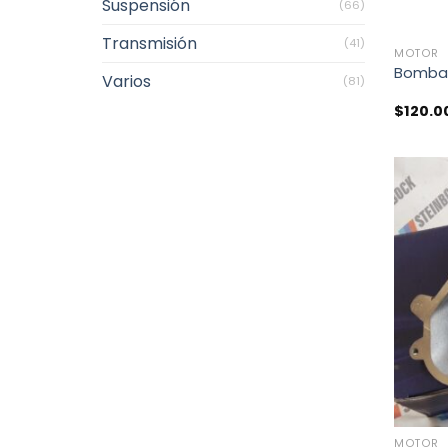
Suspensión
(66)
+
Transmisión
(41)
MOTOR
Bomba 
Varios
(81)
$
120.0
+
MOTOR