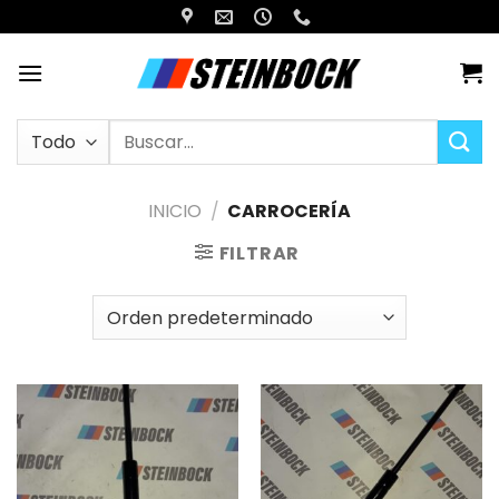
Saltar
al
contenido
Buscar
por:
INICIO
/
CARROCERÍA
FILTRAR