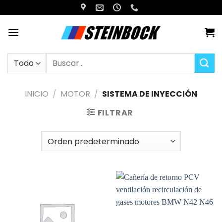
Saltar
al
contenido
Buscar
por:
INICIO
/
MOTOR
/
SISTEMA DE INYECCIÓN
FILTRAR