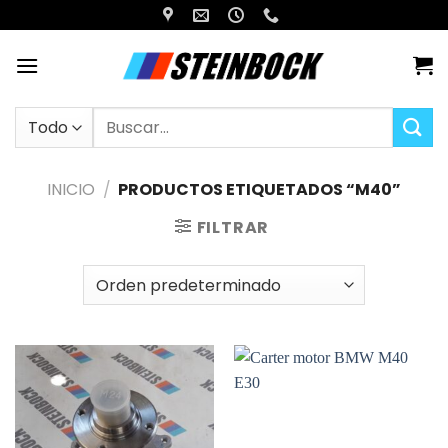
Saltar
al
contenido
Buscar
por:
INICIO
/
PRODUCTOS ETIQUETADOS “M40”
FILTRAR