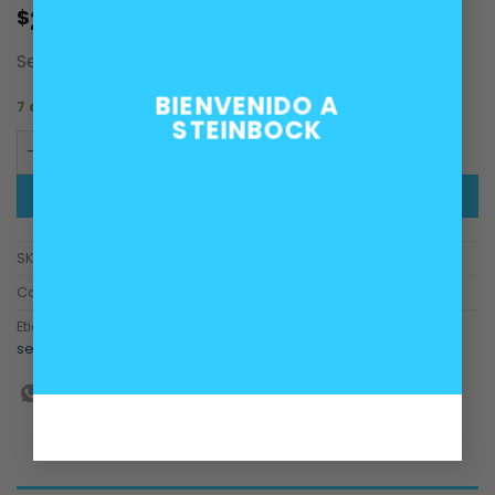
20.000
$
Sensor de temperatura agua motores BMW.
BIENVENIDO A
7 disponibles
STEINBOCK
Sensor de temperatura agua motores BMW enchufe azu
AÑADIR AL CARRITO
SKU:
13621709966, 13621709967, 13621284397
Categorías:
Motor
,
Refrigeración
Etiquetas:
BMW
,
m10
,
m20
,
m30
,
m40
,
m42
,
m43
,
m44
,
m50
,
sensor
,
temperatura