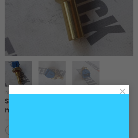
×
INICIO
/
MOTOR
Sensor de temperatura agua
motores BMW enchufe azul