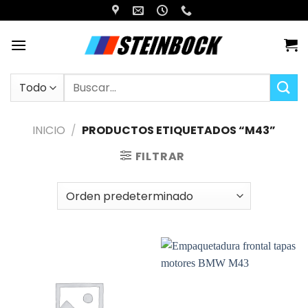
Saltar
al
contenido
Buscar
por:
INICIO
/
PRODUCTOS ETIQUETADOS “M43”
FILTRAR