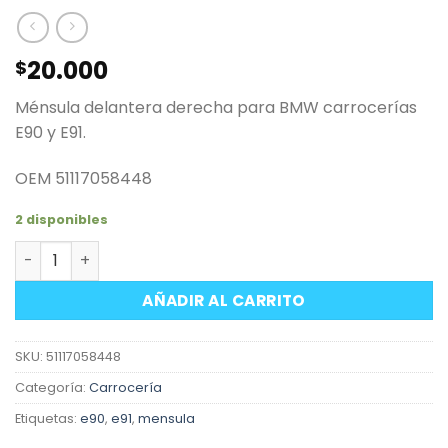
20.000
$
Ménsula delantera derecha para BMW carrocerías
E90 y E91.
OEM 51117058448
2 disponibles
Ménsula delantera derecha BMW E90 E91 cantidad
AÑADIR AL CARRITO
SKU:
51117058448
Categoría:
Carrocería
Etiquetas:
e90
,
e91
,
mensula