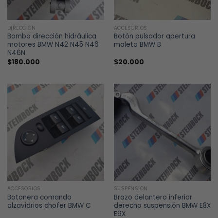
DIRECCIÓN
ACCESORIOS
Bomba dirección hidráulica
Botón pulsador apertura
motores BMW N42 N45 N46
maleta BMW B
N46N
$
180.000
$
20.000
ACCESORIOS
SUSPENSIÓN
Botonera comando
Brazo delantero inferior
alzavidrios chofer BMW C
derecho suspensión BMW E8X
E9X