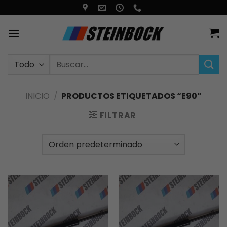
Saltar
al
contenido
Buscar
por:
INICIO
/
PRODUCTOS ETIQUETADOS “E90”
FILTRAR