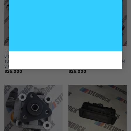
SUSPENSIÓN
SUSPENSIÓN
Bieleta delantera derecha
Bieleta delantera izquierda
suspensión BMW E87 E90 E84
suspensión BMW E87 E90 E84
y otros
y otros
$
25.000
$
25.000