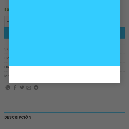
50 disponibles
Amortiguador delantero izquierdo suspensión BMW E90 
AÑADIR AL CARRITO
SKU:
31316786005, 31316771723, 31314036113, 31316767321
Categorías:
Carrocería
,
Suspensión
Etiquetas:
amortiguador
,
BMW
,
e90
Marca:
KAZOKU
DESCRIPCIÓN