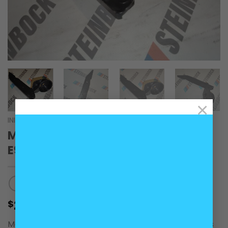
×
INICIO
/
CARROCERÍA
Mensula delantera izquierda BMW
E90 E91
20.000
$
Ménsula delantera izquierda para BMW carrocerías