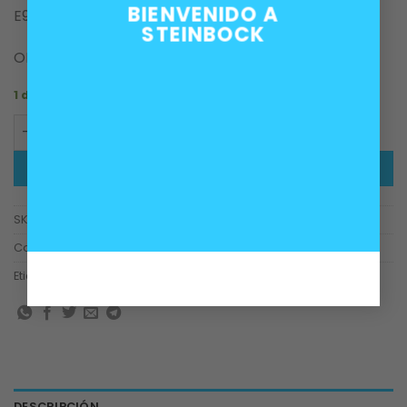
BIENVENIDO A
E90 y E91.
STEINBOCK
OEM 51117058447
1 disponibles
Mensula delantera izquierda BMW E90 E91 cantidad
AÑADIR AL CARRITO
SKU:
51117058447
Categoría:
Carrocería
Etiquetas:
e90
,
e91
,
mensula
DESCRIPCIÓN