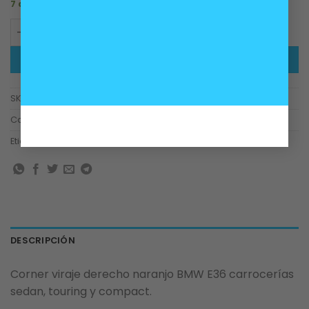
7 disponibles
Corner indicador de viraje derecho naranjo BMW E36 se
AÑADIR AL CARRITO
SKU:
63138353278
Categorías:
Accesorios
,
Carrocería
,
Iluminación
Etiquetas:
Corner
,
E36
,
foco
,
viraje
DESCRIPCIÓN
Corner viraje derecho naranjo BMW E36 carrocerías
sedan, touring y compact.