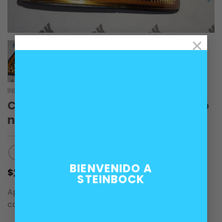
×
INICIO
/
CARROCERÍA
Corner indicador de viraje derecho
naranjo BMW E36 sedan
BIENVENIDO A
35.000
$
STEINBOCK
Aplica para carrocerias E36 sedan, touring y
compact.