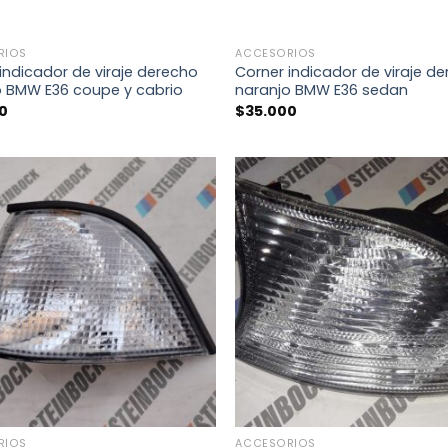
+
RIOS
ACCESORIOS
indicador de viraje derecho
Corner indicador de viraje d
o BMW E36 coupe y cabrio
naranjo BMW E36 sedan
0
$
35.000
+
RIOS
ACCESORIOS