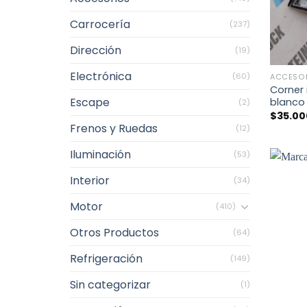
Carrocería
(237)
Dirección
(19)
+
Electrónica
(60)
ACCESO
Corner 
Escape
blanco
(2)
$
35.00
Frenos y Ruedas
(12)
Iluminación
(53)
Interior
(34)
Motor
(410)
Otros Productos
(64)
Refrigeración
(149)
Sin categorizar
(1)