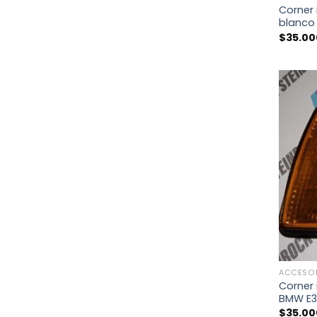
Corner 
blanco
$
35.00
+
ACCESO
Corner 
BMW E3
$
35.00