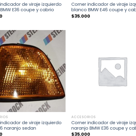
indicador de viraje izquierdo
Corner indicador de viraje iz
 BMW E36 coupe y cabrio
blanco BMW E46 coupe y cab
0
$
35.000
+
RIOS
ACCESORIOS
indicador de viraje izquierdo
Corner indicador de viraje iz
6 naranjo sedan
naranjo BMW E36 coupe y ca
0
$
35.000