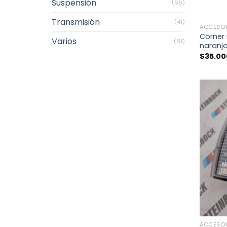
Suspensión
(66)
+
Transmisión
(41)
ACCESO
Corner 
Varios
(81)
naranj
$
35.00
+
ACCESO