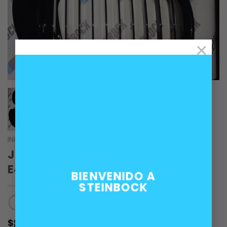
×
INICIO
/
CARROCERÍA
Juego rejillas riñones MTech BMW
E46 sedan post
BIENVENIDO A
STEINBOCK
80.000
$