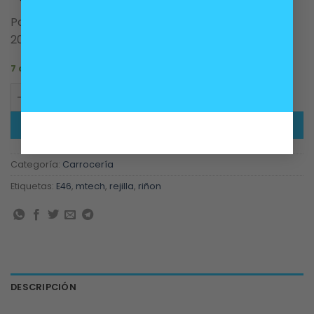
Para carrocerias BMW E46 post sedan de 2002 al
2005.
7 disponibles
Juego rejillas riñones MTech BMW E46 sedan post canti
AÑADIR AL CARRITO
Categoría:
Carrocería
Etiquetas:
E46
,
mtech
,
rejilla
,
riñon
DESCRIPCIÓN