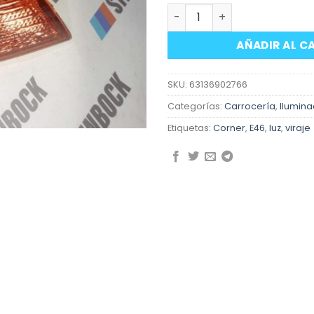
Corner viraje derecho nar
AÑADIR AL C
SKU:
63136902766
Categorías:
Carrocería
,
Ilumina
Etiquetas:
Corner
,
E46
,
luz
,
viraje