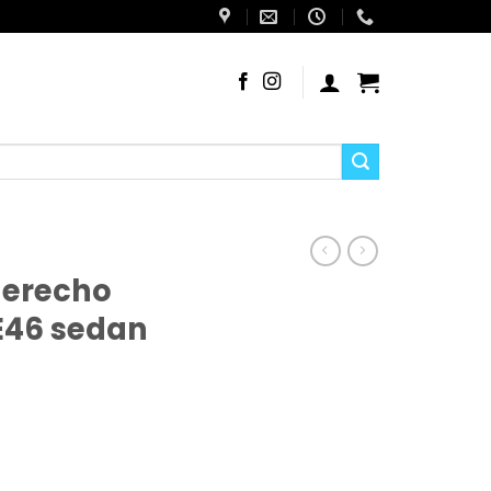
derecho
E46 sedan