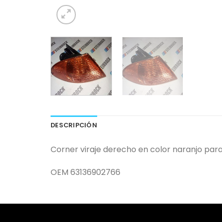
DESCRIPCIÓN
Corner viraje derecho en color naranjo par
OEM 63136902766