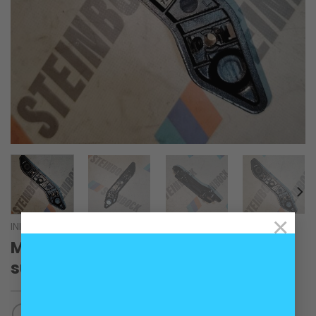
×
INICIO
/
CARROCERÍA
Ménsula delantera izquierda
superior BMW F20 F21 F23