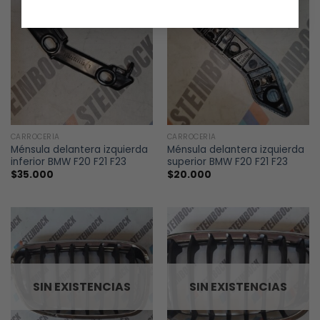
CARROCERÍA
CARROCERÍA
Ménsula delantera izquierda
Ménsula delantera izquierda
inferior BMW F20 F21 F23
superior BMW F20 F21 F23
$
35.000
$
20.000
SIN EXISTENCIAS
SIN EXISTENCIAS