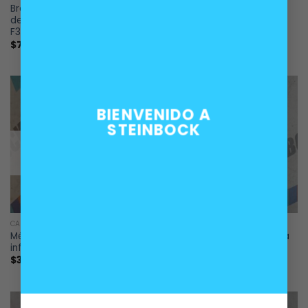
Brazo delantero inferior
Brazo delantero inferior
derecho suspensión BMW F2X
izquierdo suspensión BMW
F3X
F2X F3X
$
75.000
$
75.000
BIENVENIDO A
STEINBOCK
SIN EXISTENCIAS
CARROCERÍA
CARROCERÍA
Ménsula delantera derecha
Ménsula delantera derecha
inferior BMW F20 F21 F23
superior BMW F20 F21 F23
$
35.000
$
20.000