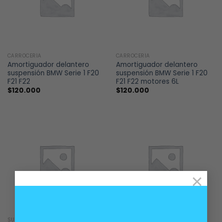
CARROCERÍA
CARROCERÍA
Amortiguador delantero
Amortiguador delantero
suspensión BMW Serie 1 F20
suspensión BMW Serie 1 F20
F21 F22
F21 F22 motores 6L
$
120.000
$
120.000
×
SUSPENSIÓN
SUSPENSIÓN