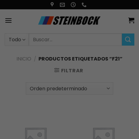
Saltar
al
contenido
Buscar
por:
INICIO
/
PRODUCTOS ETIQUETADOS “F21”
FILTRAR