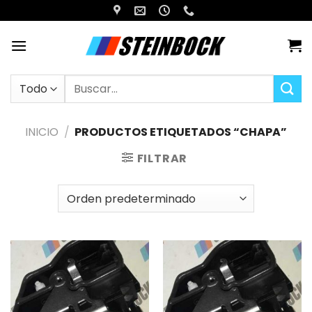
Saltar
al
contenido
Buscar
por:
INICIO
/
PRODUCTOS ETIQUETADOS “CHAPA”
FILTRAR