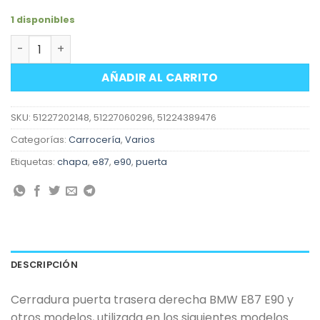
1 disponibles
Cerradura chapa puerta trasera derecha BMW E87 E90 y
AÑADIR AL CARRITO
SKU:
51227202148, 51227060296, 51224389476
Categorías:
Carrocería
,
Varios
Etiquetas:
chapa
,
e87
,
e90
,
puerta
DESCRIPCIÓN
Cerradura puerta trasera derecha BMW E87 E90 y
otros modelos, utilizada en los siguientes modelos