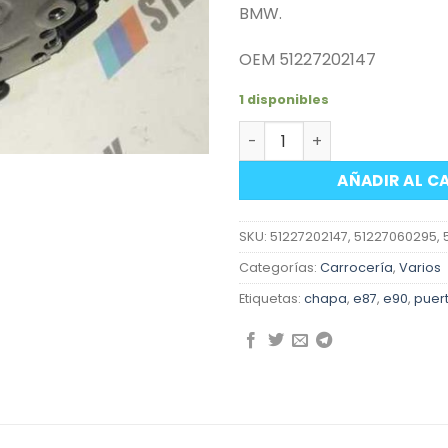
BMW.
OEM 51227202147
1 disponibles
Cerradura chapa puerta tr
AÑADIR AL C
SKU:
51227202147, 51227060295,
Categorías:
Carrocería
,
Varios
Etiquetas:
chapa
,
e87
,
e90
,
puer