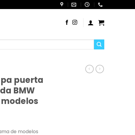
pa puerta
erda BMW
s modelos
 gama de modelos