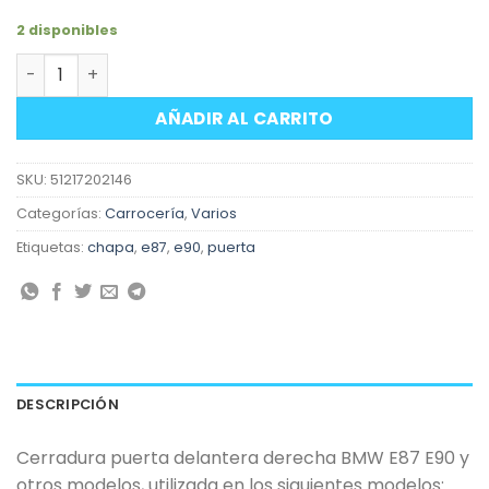
2 disponibles
Cerradura chapa puerta delantera derecha BMW E87 E90
AÑADIR AL CARRITO
SKU:
51217202146
Categorías:
Carrocería
,
Varios
Etiquetas:
chapa
,
e87
,
e90
,
puerta
DESCRIPCIÓN
Cerradura puerta delantera derecha BMW E87 E90 y
otros modelos, utilizada en los siguientes modelos: