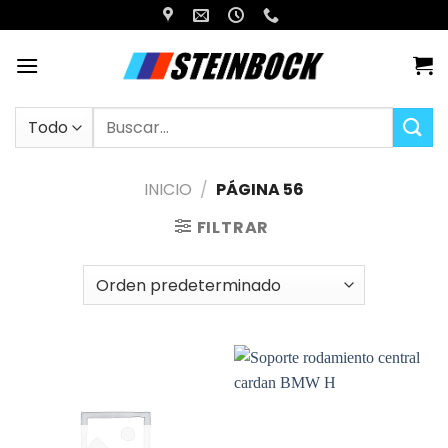
Saltar
al
contenido
Buscar
por:
INICIO
/
PÁGINA 56
FILTRAR