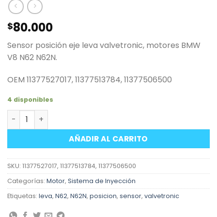
80.000
$
Sensor posición eje leva valvetronic, motores BMW
V8 N62 N62N.
OEM 11377527017, 11377513784, 11377506500
4 disponibles
Sensor posición eje excéntrico valvetronic motores BM
AÑADIR AL CARRITO
SKU:
11377527017, 11377513784, 11377506500
Categorías:
Motor
,
Sistema de Inyección
Etiquetas:
leva
,
N62
,
N62N
,
posicion
,
sensor
,
valvetronic