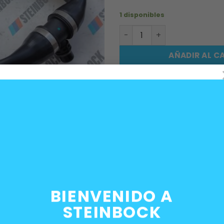
1 disponibles
Manguera de agua frontal
AÑADIR AL C
SKU:
17128616528
Categorías:
Motor
,
Refrigeració
Etiquetas:
Agua
,
B46
,
B48
,
mang
BIENVENIDO A
STEINBOCK