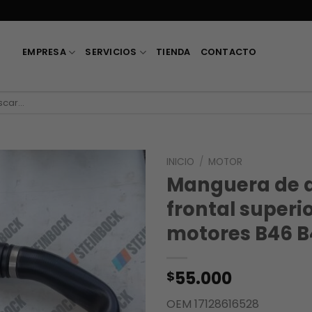
EMPRESA
SERVICIOS
TIENDA
CONTACTO
car
INICIO
/
MOTOR
Manguera de 
frontal super
motores B46 B
55.000
$
OEM 17128616528