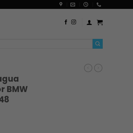
agua
ior BMW
48