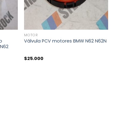
+
MOTOR
co
Válvula PCV motores BMW N62 N62N
 N62
$
25.000