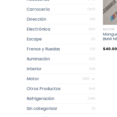
Carrocería
(237)
Dirección
(19)
+
Electrónica
(60)
MOTOR
Mangue
Escape
BMW N6
(2)
Frenos y Ruedas
$
40.0
(12)
Iluminación
(53)
Interior
(34)
Motor
(410)
Otros Productos
(64)
Refrigeración
(149)
Sin categorizar
(1)