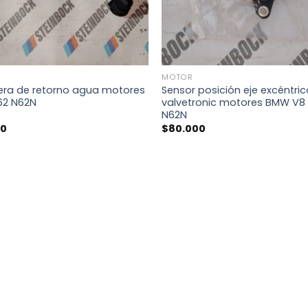
+
MOTOR
ra de retorno agua motores
Sensor posición eje excéntri
2 N62N
valvetronic motores BMW V8
N62N
00
$
80.000