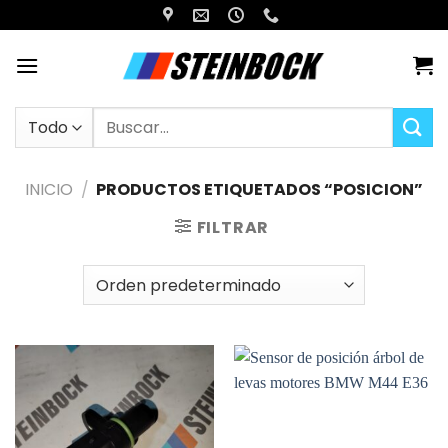
Saltar
al
contenido
Buscar
por:
INICIO
/
PRODUCTOS ETIQUETADOS “POSICION”
FILTRAR