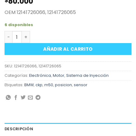
80.000
$
OEM 12141726066, 12141726065
6 disponibles
Sensor impulsos CKP motor BMW M50 cantidad
AÑADIR AL CARRITO
SKU:
12141726066, 12141726065
Categorías:
Electrónica
,
Motor
,
Sistema de Inyección
Etiquetas:
BMW
,
ckp
,
m50
,
posicion
,
sensor
DESCRIPCIÓN