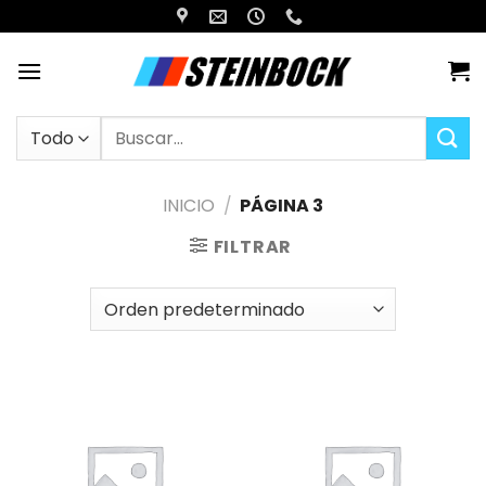
Saltar
al
contenido
Buscar
por:
INICIO
/
PÁGINA 3
FILTRAR