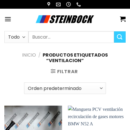
Saltar
al
contenido
Buscar
por:
INICIO
/
PRODUCTOS ETIQUETADOS
“VENTILACION”
FILTRAR