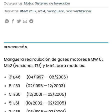
Categorías:
Motor
,
Sistema de Inyección
Etiquetas:
BMW
,
m52
,
m54
,
manguera
,
pcv
,
ventilacion
DESCRIPCIÓN
Manguera recirculación de gases motores BMW 6L
M52 (versiones TU) y M54, para
modelos:
3′ E46 (04/1997 — 08/2006)
5′ E39 (02/1995 — 12/2003)
5′ E60 (12/2001 — 02/2005)
5′ E61 (10/2002 — 02/2005)
7′ E38 (03/1995 — 07/2001)