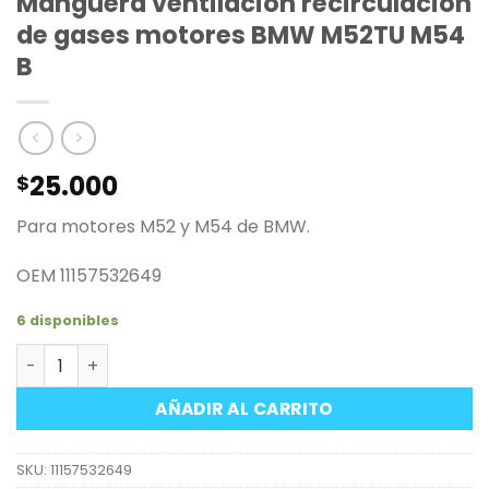
Manguera ventilación recirculación
de gases motores BMW M52TU M54
B
25.000
$
Para motores M52 y M54 de BMW.
OEM
11157532649
6 disponibles
Manguera ventilación recirculación de gases motores 
AÑADIR AL CARRITO
SKU:
11157532649