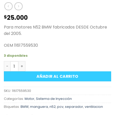
25.000
$
Para motores N52 BMW fabricados DESDE Octubre
del 2005.
OEM 11617559530
3 disponibles
Manguera PCV ventilación recirculación de gases moto
AÑADIR AL CARRITO
SKU:
11617559530
Categorías:
Motor
,
Sistema de Inyección
Etiquetas:
BMW
,
manguera
,
n52
,
pcv
,
separador
,
ventilacion