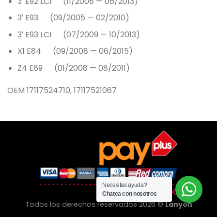
3′ E92 LCI (11/2008 — 06/2013)
3′ E93 (09/2005 — 02/2010)
3′ E93 LCI (07/2009 — 10/2013)
X1 E84 (09/2008 — 06/2015)
Z4 E89 (01/2008 — 08/2011)
OEM 17117524710, 17117521067
Necesitas ayuda?
Chatea con nosotros
Todos los derechos reservados 2026 ©
Lanyon