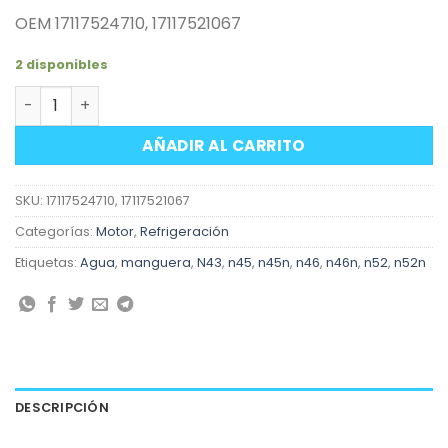
OEM 17117524710, 17117521067
2 disponibles
Manguera intercambiador de calor radiador aceite mo
AÑADIR AL CARRITO
SKU:
17117524710, 17117521067
Categorías:
Motor
,
Refrigeración
Etiquetas:
Agua
,
manguera
,
N43
,
n45
,
n45n
,
n46
,
n46n
,
n52
,
n52n
DESCRIPCIÓN