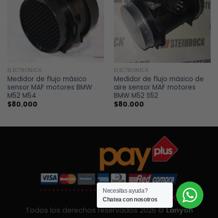
ELECTRÓNICA
ELECTRÓNICA
Medidor de flujo másico
Medidor de flujo másico de
sensor MAF motores BMW
aire sensor MAF motores
M52 M54
BMW M52 S52
$
80.000
$
80.000
Necesitas ayuda?
Chatea con nosotros
Todos los derechos reservados 2026 ©
Lanyon