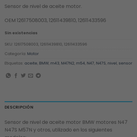
Sensor de nivel de aceite motor.
OEM 12617508003, 12611439810, 12611433596
Sin existencias
SKU:
12617508003, 12611439810, 12611433596
Categoría:
Motor
Etiquetas:
aceite
,
BMW
,
m43
,
M47N2
,
m54
,
N47
,
N47S
,
nivel
,
sensor
DESCRIPCIÓN
Sensor de nivel de aceite motor BMW motores N47
N47S M57N y otros, utilizado en los siguientes