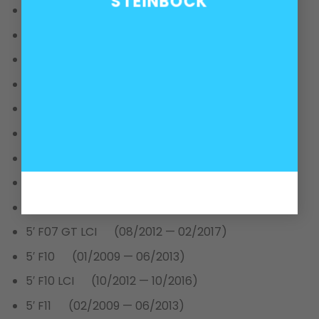
STEINBOCK
3′ E92 LCI (11/2008 — 06/2013)
3′ E93 (09/2005 — 02/2010)
3′ E93 LCI (11/2008 — 10/2013)
5′ E39 (02/1995 — 12/2003)
5′ E60 (12/2001 — 02/2007)
5′ E60 LCI (11/2006 — 02/2008)
5′ E61 (10/2002 — 02/2007)
5′ E61 LCI (05/2006 — 02/2008)
5′ F07 GT (04/2011 — 06/2013)
5′ F07 GT LCI (08/2012 — 02/2017)
5′ F10 (01/2009 — 06/2013)
5′ F10 LCI (10/2012 — 10/2016)
5′ F11 (02/2009 — 06/2013)