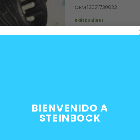
OEM 13621730033
8 disponibles
Medidor de flujo másico d
AÑADIR AL C
SKU:
13621730033
Categorías:
Electrónica
,
Motor
,
Etiquetas:
BMW
,
flujometro
,
maf
BIENVENIDO A
STEINBOCK