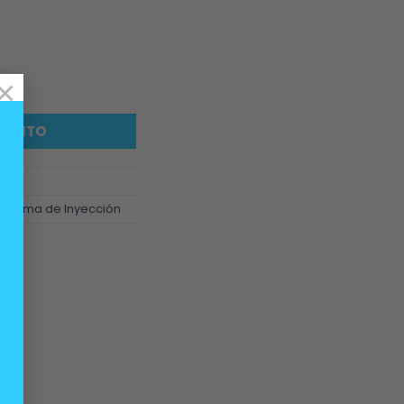
×
e aire sensor MAF motores BMW M50B20 M52B20 cantidad
ARRITO
Sistema de Inyección