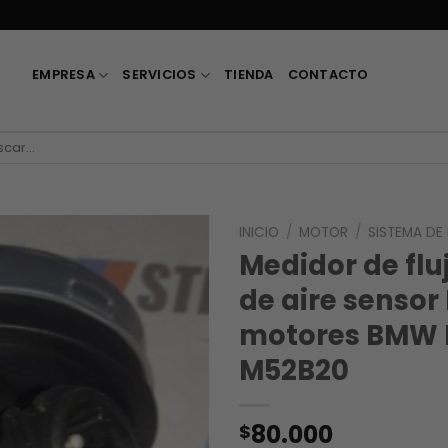
EMPRESA
SERVICIOS
TIENDA
CONTACTO
car
INICIO
/
MOTOR
/
SISTEMA DE
Medidor de flu
de aire sensor
motores BMW
M52B20
80.000
$