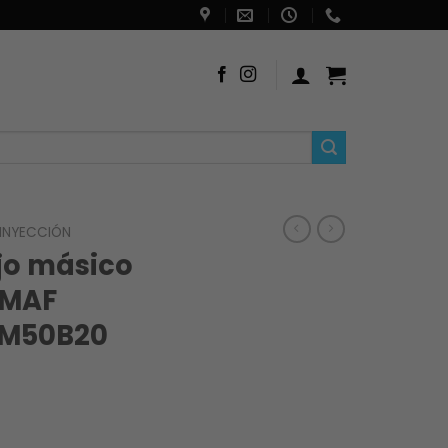
 INYECCIÓN
jo másico
 MAF
 M50B20