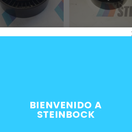
+
MOTOR
de redireccionamiento correa
Polea de redireccionamiento
es BMW
motores BMW E46 M43
0
$
35.000
BIENVENIDO A
STEINBOCK