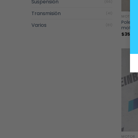
Suspensión
(66)
+
Transmisión
(41)
MOTOR
Polea 
Varios
(81)
motore
$
35.00
+
MOTOR