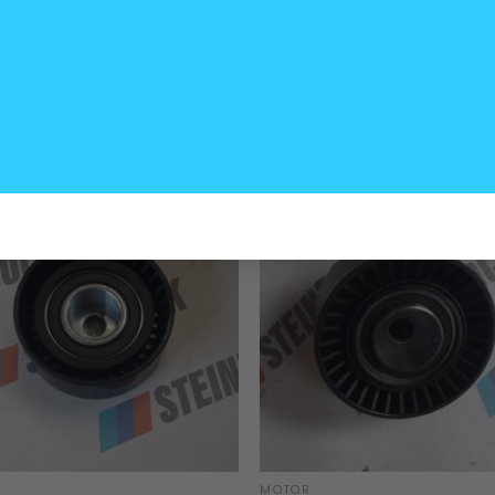
+
MOTOR
de redireccionamiento correa
Polea tensora correa compr
s BMW N55 B
BMW
0
$
40.000
+
MOTOR