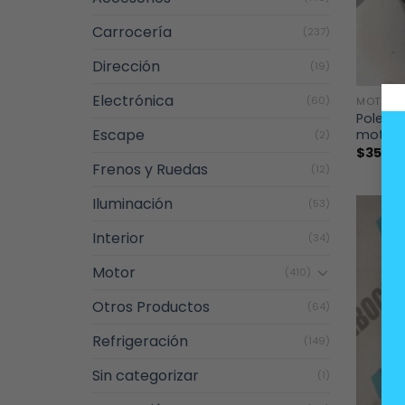
Carrocería
(237)
Dirección
(19)
+
Electrónica
(60)
MOTOR
Polea 
Escape
motor
(2)
$
35.00
Frenos y Ruedas
(12)
Iluminación
(53)
Interior
(34)
Motor
(410)
Otros Productos
(64)
Refrigeración
(149)
Sin categorizar
(1)