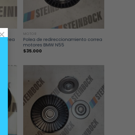
+
×
MOTOR
 correa
Polea de redireccionamiento correa
motores BMW N55
$
35.000