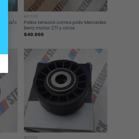
+
MOTOR
esor a/c
Polea tensora correa poliv Mercedes
Benz motor 271 y otros
$
40.000
+
MOTOR