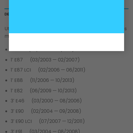
DESCRIPCIÓN
Utilizada en variados motores BMW, de los siguientes
modelos:
1′ E81 (09/2006 — 12/2011)
1′ E87 (03/2003 — 02/2007)
1′ E87 LCI (02/2006 — 06/2011)
1′ E88 (11/2006 — 10/2013)
1′ E82 (06/2009 — 10/2013)
3′ E46 (03/2000 — 08/2006)
3′ E90 (02/2004 — 09/2008)
3′ E90 LCI (07/2007 — 12/2011)
3′ E91 (03/2004 — 08/2008)