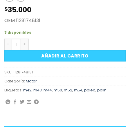
35.000
$
OEM 11281748131
3 disponibles
Polea tensora de correa motores BMW A cantidad
AÑADIR AL CARRITO
SKU:
11281748131
Categoría:
Motor
Etiquetas:
m42
,
m43
,
m44
,
m50
,
m52
,
m54
,
polea
,
polin