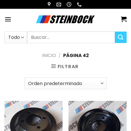
Saltar
al
contenido
Buscar
por:
INICIO
/
PÁGINA 42
FILTRAR