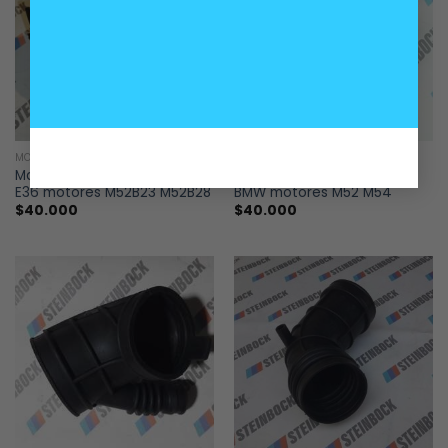
MOTOR
MOTOR
Manga admisión aire BMW
Manga primaria admisión
E36 motores M52B23 M52B28
BMW motores M52 M54
$
40.000
$
40.000