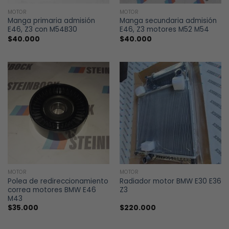
MOTOR
MOTOR
Manga primaria admisión
Manga secundaria admisión
E46, Z3 con M54B30
E46, Z3 motores M52 M54
$
40.000
$
40.000
MOTOR
MOTOR
Polea de redireccionamiento
Radiador motor BMW E30 E36
correa motores BMW E46
Z3
M43
$
35.000
$
220.000