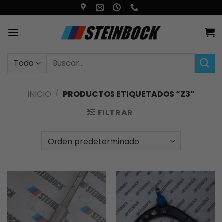
Saltar
al
contenido
Buscar
por:
INICIO
/
PRODUCTOS ETIQUETADOS “Z3”
FILTRAR