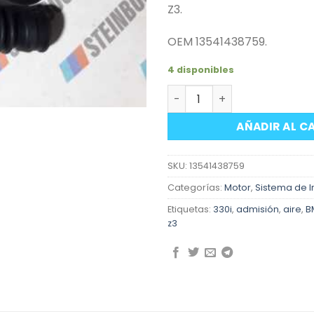
Z3.
OEM 13541438759.
4 disponibles
Manga primaria admisión E
AÑADIR AL C
SKU:
13541438759
Categorías:
Motor
,
Sistema de I
Etiquetas:
330i
,
admisión
,
aire
,
B
z3