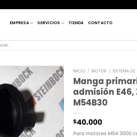
EMPRESA
SERVICIOS
TIENDA
CONTACTO
car
INICIO
/
MOTOR
/
SISTEMA DE
Manga primar
admisión E46, 
M54B30
40.000
$
Para motores M54 3000 cc