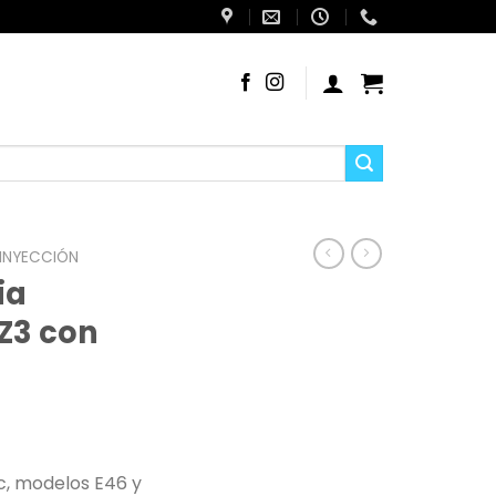
 INYECCIÓN
ia
Z3 con
, modelos E46 y