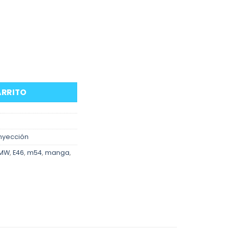
46, Z3 con M54B30 cantidad
ARRITO
nyección
MW
,
E46
,
m54
,
manga
,