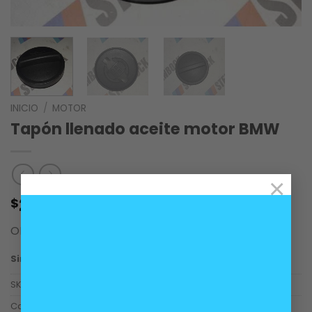
INICIO
/
MOTOR
Tapón llenado aceite motor BMW
×
25.000
$
OEM 11121716993.
Sin existencias
SKU:
11121716993
Categorías:
Motor
,
Otros Productos
,
Varios