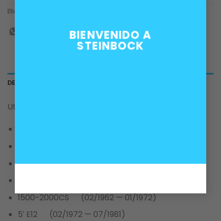
Etiquetas:
aceite
,
m10
,
m20
,
m30
,
m40
,
Motor
,
tapa
,
tapon
BIENVENIDO A
STEINBOCK
DESCRIPCIÓN
Utilizado en los siguientes modelos BMW:
1502-2002tii (03/1966 — 07/1977)
3′ E21 (02/1975 — 12/1983)
3′ E30 (12/1981 — 02/1994)
3′ E36 (12/1989 — 08/1999)
1500-2000CS (02/1962 — 01/1972)
5′ E12 (02/1972 — 07/1981)