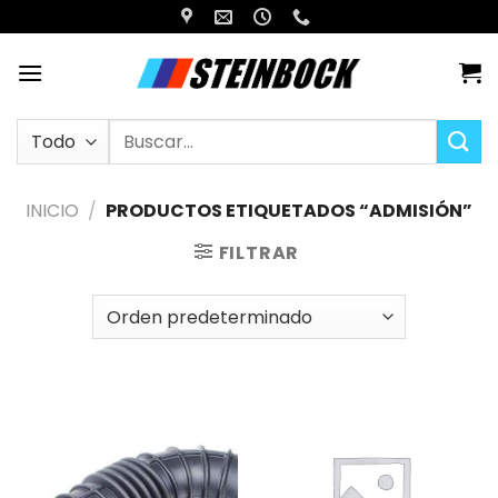
Saltar
al
contenido
Buscar
por:
INICIO
/
PRODUCTOS ETIQUETADOS “ADMISIÓN”
FILTRAR