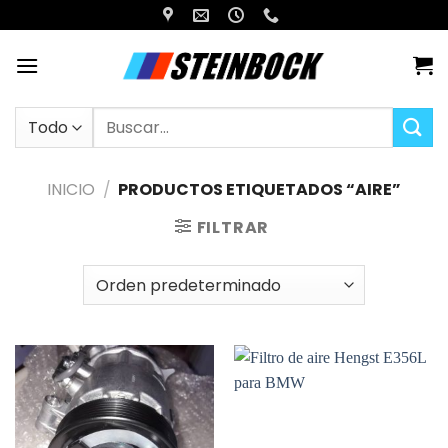
Saltar
al
contenido
Buscar
por:
INICIO
/
PRODUCTOS ETIQUETADOS “AIRE”
FILTRAR