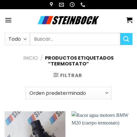
Saltar
al
contenido
Buscar
por:
INICIO
/
PRODUCTOS ETIQUETADOS
“TERMOSTATO”
FILTRAR