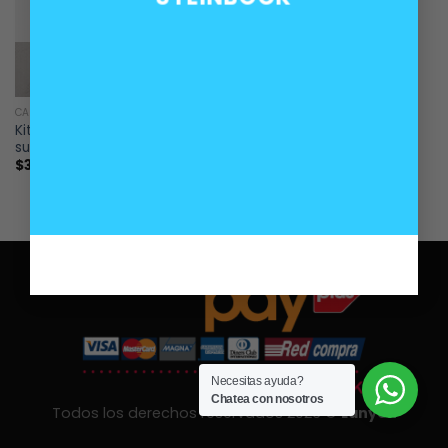
SIN EXISTENCIAS
CARROCERÍA
Kit reparación techo solar
sunroof BMW E36
$
30.000
Necesitas ayuda?
Chatea con nosotros
Todos los derechos reservados 2026 ©
Lanyon